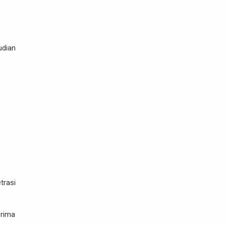
udian
trasi
erima