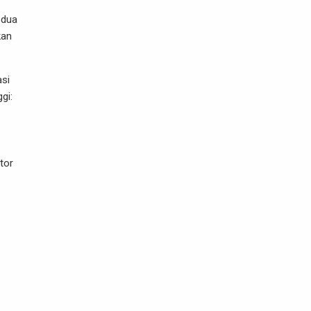
 dua
kan
asi
gi:
tor