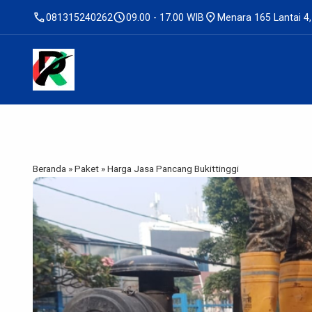
call
schedule
location_on
081315240262
09.00 - 17.00 WIB
Menara 165 Lantai 4,
Beranda
»
Paket
»
Harga Jasa Pancang Bukittinggi