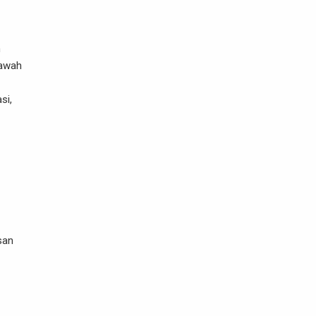
n
bawah
si,
san