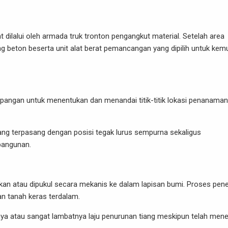
t dilalui oleh armada truk tronton pengangkut material. Setelah area
g beton beserta unit alat berat pemancangan yang dipilih untuk kem
lapangan untuk menentukan dan menandai titik-titik lokasi penanaman
iang terpasang dengan posisi tegak lurus sempurna sekaligus
bangunan.
ekan atau dipukul secara mekanis ke dalam lapisan bumi. Proses pene
an tanah keras terdalam.
nya atau sangat lambatnya laju penurunan tiang meskipun telah men