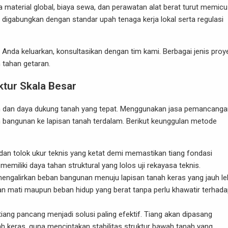
rga material global, biaya sewa, dan perawatan alat berat turut memicu
 digabungkan dengan standar upah tenaga kerja lokal serta regulasi
Anda keluarkan, konsultasikan dengan tim kami. Berbagai jenis proy
 tahan getaran.
tur Skala Besar
an dan daya dukung tanah yang tepat. Menggunakan jasa pemancanga
 bangunan ke lapisan tanah terdalam. Berikut keunggulan metode
an tolok ukur teknis yang ketat demi memastikan tiang fondasi
emiliki daya tahan struktural yang lolos uji rekayasa teknis.
engalirkan beban bangunan menuju lapisan tanah keras yang jauh le
n mati maupun beban hidup yang berat tanpa perlu khawatir terhad
iang pancang menjadi solusi paling efektif. Tiang akan dipasang
keras, guna menciptakan stabilitas struktur bawah tanah yang