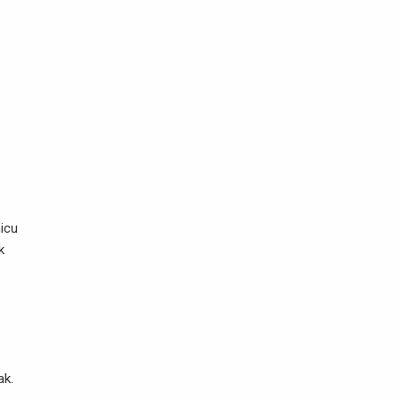
icu
k
ak.