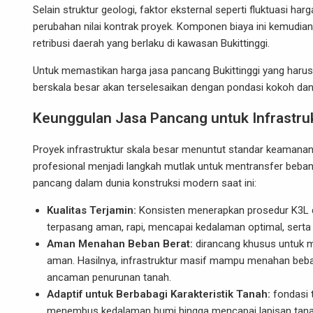
Selain struktur geologi, faktor eksternal seperti fluktuasi ha
perubahan nilai kontrak proyek. Komponen biaya ini kemudian
retribusi daerah yang berlaku di kawasan Bukittinggi.
Untuk memastikan harga jasa pancang Bukittinggi yang harus 
berskala besar akan terselesaikan dengan pondasi kokoh dan
Keunggulan Jasa Pancang untuk Infrastruk
Proyek infrastruktur skala besar menuntut standar keaman
profesional menjadi langkah mutlak untuk mentransfer beban
pancang dalam dunia konstruksi modern saat ini:
Kualitas Terjamin:
Konsisten menerapkan prosedur K3L d
terpasang aman, rapi, mencapai kedalaman optimal, serta m
Aman Menahan Beban Berat:
dirancang khusus untuk m
aman. Hasilnya, infrastruktur masif mampu menahan beba
ancaman penurunan tanah.
Adaptif untuk Berbabagi Karakteristik Tanah:
fondasi t
menembus kedalaman bumi hingga mencapai lapisan tanah 