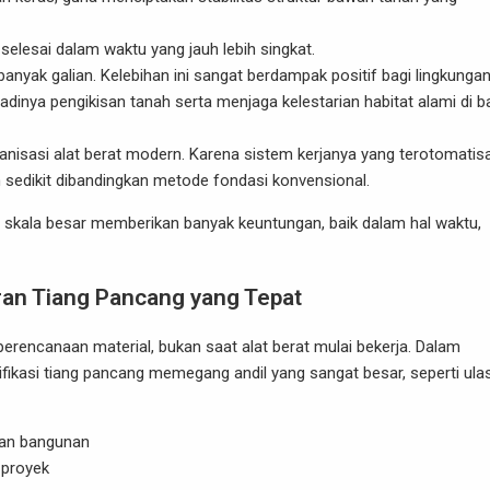
elesai dalam waktu yang jauh lebih singkat.
nyak galian. Kelebihan ini sangat berdampak positif bagi lingkunga
adinya pengikisan tanah serta menjaga kelestarian habitat alami di 
asi alat berat modern. Karena sistem kerjanya yang terotomatisa
h sedikit dibandingkan metode fondasi konvensional.
r skala besar memberikan banyak keuntungan, baik dalam hal waktu,
ran Tiang Pancang yang Tepat
p perencanaan material, bukan saat alat berat mulai bekerja. Dalam
fikasi tiang pancang memegang andil yang sangat besar, seperti ula
ban bangunan
 proyek