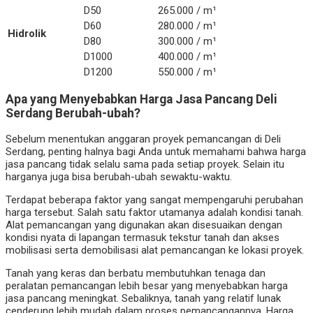
D50
265.000 / m¹
D60
280.000 / m¹
Hidrolik
D80
300.000 / m¹
D1000
400.000 / m¹
D1200
550.000 / m¹
Apa yang Menyebabkan Harga Jasa Pancang Deli
Serdang Berubah-ubah?
Sebelum menentukan anggaran proyek pemancangan di Deli
Serdang, penting halnya bagi Anda untuk memahami bahwa harga
jasa pancang tidak selalu sama pada setiap proyek. Selain itu
harganya juga bisa berubah-ubah sewaktu-waktu.
Terdapat beberapa faktor yang sangat mempengaruhi perubahan
harga tersebut. Salah satu faktor utamanya adalah kondisi tanah.
Alat pemancangan yang digunakan akan disesuaikan dengan
kondisi nyata di lapangan termasuk tekstur tanah dan akses
mobilisasi serta demobilisasi alat pemancangan ke lokasi proyek.
Tanah yang keras dan berbatu membutuhkan tenaga dan
peralatan pemancangan lebih besar yang menyebabkan harga
jasa pancang meningkat. Sebaliknya, tanah yang relatif lunak
cenderung lebih mudah dalam proses pemancangannya. Harga