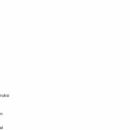
ruksi
n.
l.