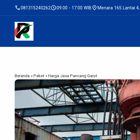
call
schedule
location_on
081315240262
09.00 - 17.00 WIB
Menara 165 Lantai 4,
Beranda
»
Paket
»
Harga Jasa Pancang Garut