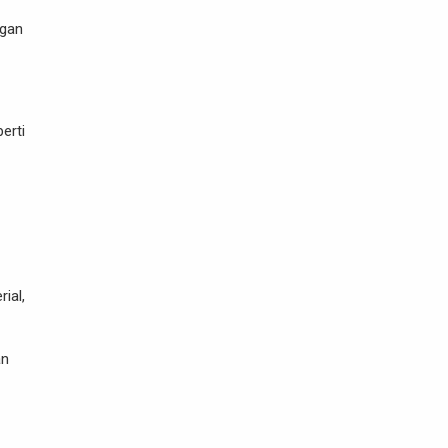
ngan
erti
ial,
an