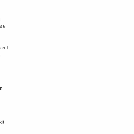
.
asa
arut.
n
an
kit