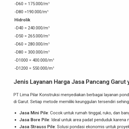
-D60 = 175.000/m¹
-D80 =190.000/m¹
Hidrolik
-D40 = 240.000/m¹
-D50 = 265.000/m¹
-D60 = 280.000/m¹
-D80 = 300.000/m¹
-D1000 = 400.000/m¹
-D1200 = 550.000/m¹
Jenis Layanan Harga Jasa Pancang Garut 
PT Lima Pilar Konstruksi menyediakan berbagai layanan pon
di Garut. Setiap metode memiliki keunggulan tersendiri sehi
Jasa Mini Pile
: Cocok untuk rumah tinggal, ruko, dan ba
Jasa Bore Pile
: Ideal untuk area padat penduduk karena
Jasa Strauss Pile
: Solusi pondasi ekonomis untuk proye