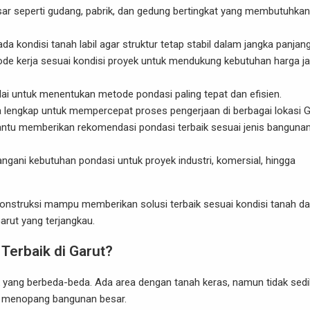
sar seperti gudang, pabrik, dan gedung bertingkat yang membutuhkan
kondisi tanah labil agar struktur tetap stabil dalam jangka panjang
tode kerja sesuai kondisi proyek untuk mendukung kebutuhan harga j
lai untuk menentukan metode pondasi paling tepat dan efisien.
a lengkap untuk mempercepat proses pengerjaan di berbagai lokasi G
antu memberikan rekomendasi pondasi terbaik sesuai jenis banguna
gani kebutuhan pondasi untuk proyek industri, komersial, hingga
Konstruksi mampu memberikan solusi terbaik sesuai kondisi tanah d
arut yang terjangkau.
Terbaik di Garut?
ik yang berbeda-beda. Ada area dengan tanah keras, namun tidak sedi
tuk menopang bangunan besar.