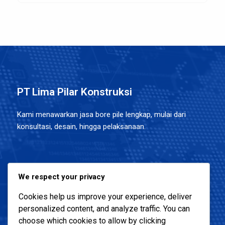
PT Lima Pilar Konstruksi
Kami menawarkan jasa bore pile lengkap, mulai dari
konsultasi, desain, hingga pelaksanaan.
Alamat Kantor :
We respect your privacy
Menara 165 Lantai 4, Jl TB Simatupang, Cilandak Timur,
Cookies help us improve your experience, deliver
Pasar Minggu, Jakarta Selatans
personalized content, and analyze traffic. You can
choose which cookies to allow by clicking