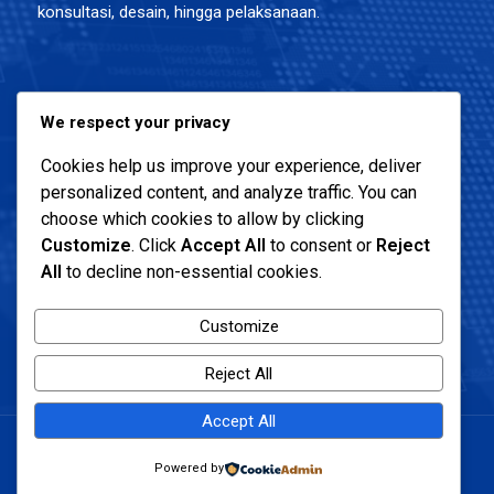
konsultasi, desain, hingga pelaksanaan.
Alamat Kantor :
We respect your privacy
Menara 165 Lantai 4, Jl TB Simatupang, Cilandak Timur,
Cookies help us improve your experience, deliver
Pasar Minggu, Jakarta Selatans
personalized content, and analyze traffic. You can
choose which cookies to allow by clicking
Customize
. Click
Accept All
to consent or
Reject
All
to decline non-essential cookies.
Customize
Reject All
Accept All
Lima Pilar Konstruksi © Copyright 2026. All Rights
Powered by
Reserved