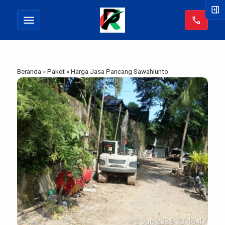
right_panel_open
menu
call
Beranda
»
Paket
»
Harga Jasa Pancang Sawahlunto