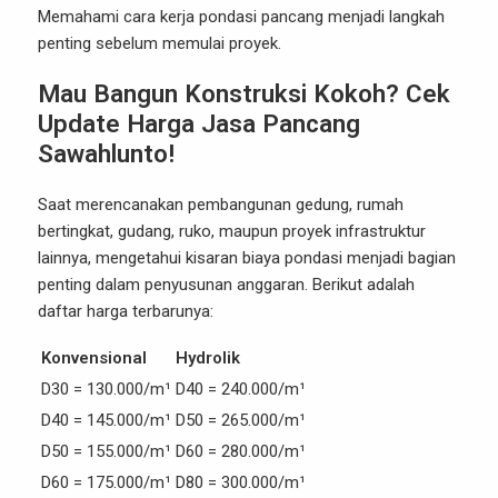
Memahami cara kerja pondasi pancang menjadi langkah
penting sebelum memulai proyek.
Mau Bangun Konstruksi Kokoh? Cek
Update Harga Jasa Pancang
Sawahlunto!
Saat merencanakan pembangunan gedung, rumah
bertingkat, gudang, ruko, maupun proyek infrastruktur
lainnya, mengetahui kisaran biaya pondasi menjadi bagian
penting dalam penyusunan anggaran. Berikut adalah
daftar harga terbarunya:
Konvensional
Hydrolik
D30 = 130.000/m¹
D40 = 240.000/m¹
D40 = 145.000/m¹
D50 = 265.000/m¹
D50 = 155.000/m¹
D60 = 280.000/m¹
D60 = 175.000/m¹
D80 = 300.000/m¹