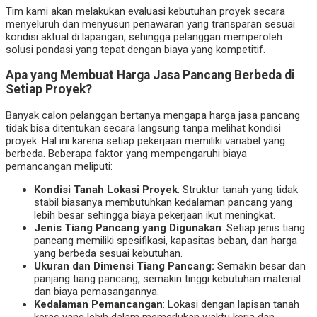
Tim kami akan melakukan evaluasi kebutuhan proyek secara
menyeluruh dan menyusun penawaran yang transparan sesuai
kondisi aktual di lapangan, sehingga pelanggan memperoleh
solusi pondasi yang tepat dengan biaya yang kompetitif.
Apa yang Membuat Harga Jasa Pancang Berbeda di
Setiap Proyek?
Banyak calon pelanggan bertanya mengapa harga jasa pancang
tidak bisa ditentukan secara langsung tanpa melihat kondisi
proyek. Hal ini karena setiap pekerjaan memiliki variabel yang
berbeda. Beberapa faktor yang mempengaruhi biaya
pemancangan meliputi:
Kondisi Tanah Lokasi Proyek
: Struktur tanah yang tidak
stabil biasanya membutuhkan kedalaman pancang yang
lebih besar sehingga biaya pekerjaan ikut meningkat.
Jenis Tiang Pancang yang Digunakan
: Setiap jenis tiang
pancang memiliki spesifikasi, kapasitas beban, dan harga
yang berbeda sesuai kebutuhan.
Ukuran dan Dimensi Tiang Pancang:
Semakin besar dan
panjang tiang pancang, semakin tinggi kebutuhan material
dan biaya pemasangannya.
Kedalaman Pemancangan
: Lokasi dengan lapisan tanah
keras yang lebih dalam memerlukan waktu kerja dan