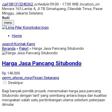
call
081315240262
schedule
09.00 - 17.00 WIB
location_on
Menara 165 Lantai 4, Jl TB Simatupang, Cilandak Timur, Pasar
Minggu, Jakarta Selatans
Ikuti
menu
Home
search
Kontak Kami
Beranda
»
Paket
»
Harga Jasa Pancang Situbondo
Harga Jasa Pancang Situbondo
Rp 140.000
perm_phone_msg
Pesan Sekarang
Deskripsi
Bagi banyak pemilik proyek, menemukan harga jasa pancang
Situbondo dengan tarif yang seimbang antara biaya dan kualitas
merupakan salah satu pertimbangan utama sebelum pekerjaan
dimulai.