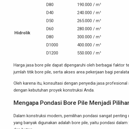
D80
190.000 / m¹
D40
240.000 / m¹
D50
265.000 / m¹
D60
280.000 / m¹
Hidrolik
D80
300.000 / m¹
D1000
400.000 / m¹
D1200
550.000 / m¹
Harga jasa bore pile dapat dipengaruhi oleh berbagai faktor t
jumlah titik bore pile, serta akses area pekerjaan bagi peralat
Oleh karena itu, konsultasi dengan penyedia jasa profesional 
dengan kebutuhan proyek konstruksi Anda.
Mengapa Pondasi Bore Pile Menjadi Pilih
Dalam konstruksi modern, pemilihan pondasi sangat pentin
yang banyak digunakan adalah bore pile, yaitu pondasi dalam