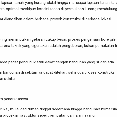
isan tanah yang kurang stabil hingga mencapai lapisan tanah kera
cara optimal meskipun kondisi tanah di permukaan kurang mendukun
gat diandalkan dalam berbagai proyek konstruksi di berbagai lokasi.
ng menimbulkan getaran cukup besar, proses pengerjaan bore pile
 karena teknik yang digunakan adalah pengeboran, bukan pemukulan t
di area padat penduduk atau dekat dengan bangunan yang sudah ada.
tur bangunan di sekitarnya dapat ditekan, sehingga proses konstruksi
n sekitar.
alam penerapannya.
truksi, mulai dari rumah tinggal sederhana hingga bangunan komersia
 proyek infrastruktur seperti jembatan dan jalan layang.