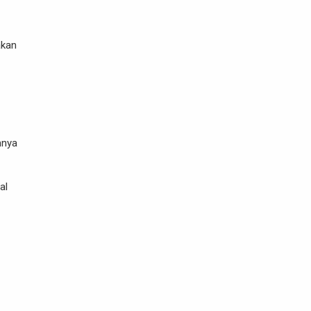
akan
mnya
al