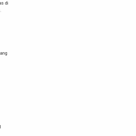
s di
g.
iang
l