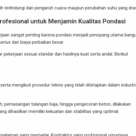
 lebih terlindungi dari pengaruh cuaca maupun perubahan suhu yang dra
Profesional untuk Menjamin Kualitas Pondasi
erjaan sangat penting karena pondasi menjadi penopang utama bang
ius dan biaya perbaikan besar.
r pekerjaan sesuai standar dan hasilnya kuat serta andal. Berikut
 serta mengikuti prosedur teknis yang telah ditetapkan dalam industri
ah, pemasangan tulangan baja, hingga pengecoran beton, dilakukan
 dihasilkan memiliki kekuatan dan stabilitas yang optimal.
pengalaman yang memadai. Kontraktor yang profesional umumnya