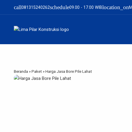
call
schedule
location_on
081315240262
09.00 - 17.00 WIB
M
Beranda
»
Paket
»
Harga Jasa Bore Pile Lahat