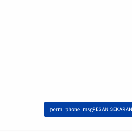
perm_phone_msg
PESAN SEKARA