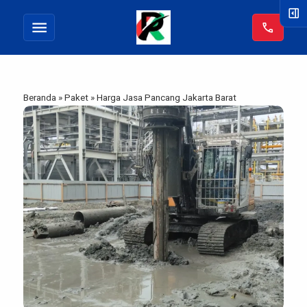
right_panel_open
menu
call
Beranda
»
Paket
»
Harga Jasa Pancang Jakarta Barat