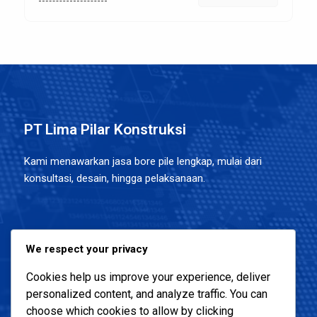
PT Lima Pilar Konstruksi
Kami menawarkan jasa bore pile lengkap, mulai dari
konsultasi, desain, hingga pelaksanaan.
Alamat Kantor :
We respect your privacy
Menara 165 Lantai 4, Jl TB Simatupang, Cilandak Timur,
Cookies help us improve your experience, deliver
Pasar Minggu, Jakarta Selatans
personalized content, and analyze traffic. You can
choose which cookies to allow by clicking