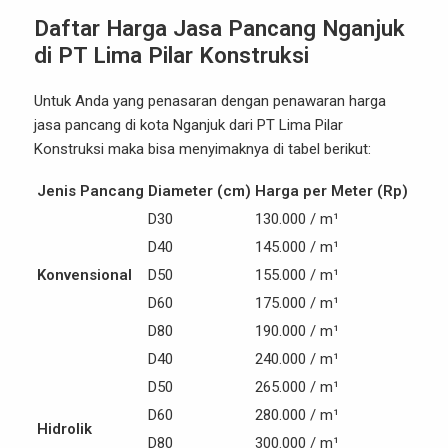
Daftar Harga Jasa Pancang Nganjuk
di PT Lima Pilar Konstruksi
Untuk Anda yang penasaran dengan penawaran harga
jasa pancang di kota Nganjuk dari PT Lima Pilar
Konstruksi maka bisa menyimaknya di tabel berikut:
Jenis Pancang
Diameter (cm)
Harga per Meter (Rp)
D30
130.000 / m¹
D40
145.000 / m¹
Konvensional
D50
155.000 / m¹
D60
175.000 / m¹
D80
190.000 / m¹
D40
240.000 / m¹
D50
265.000 / m¹
D60
280.000 / m¹
Hidrolik
D80
300.000 / m¹