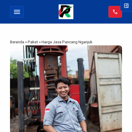
right_panel_open
menu
call
Beranda
»
Paket
»
Harga Jasa Pancang Nganjuk